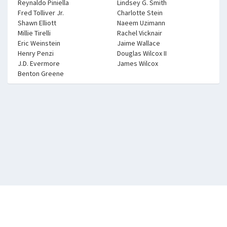
Reynaldo Piniella
Lindsey G. Smith
Fred Tolliver Jr.
Charlotte Stein
Shawn Elliott
Naeem Uzimann
Millie Tirelli
Rachel Vicknair
Eric Weinstein
Jaime Wallace
Henry Penzi
Douglas Wilcox II
J.D. Evermore
James Wilcox
Benton Greene