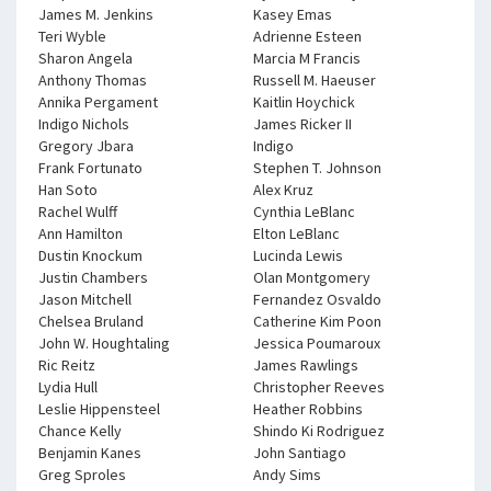
James M. Jenkins
Kasey Emas
Teri Wyble
Adrienne Esteen
Sharon Angela
Marcia M Francis
Anthony Thomas
Russell M. Haeuser
Annika Pergament
Kaitlin Hoychick
Indigo Nichols
James Ricker II
Gregory Jbara
Indigo
Frank Fortunato
Stephen T. Johnson
Han Soto
Alex Kruz
Rachel Wulff
Cynthia LeBlanc
Ann Hamilton
Elton LeBlanc
Dustin Knockum
Lucinda Lewis
Justin Chambers
Olan Montgomery
Jason Mitchell
Fernandez Osvaldo
Chelsea Bruland
Catherine Kim Poon
John W. Houghtaling
Jessica Poumaroux
Ric Reitz
James Rawlings
Lydia Hull
Christopher Reeves
Leslie Hippensteel
Heather Robbins
Chance Kelly
Shindo Ki Rodriguez
Benjamin Kanes
John Santiago
Greg Sproles
Andy Sims