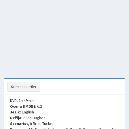
Kriminalni triler
DVD, 1h 49min
Ocena (IMDB):
6.2
Jezik:
English
Režija:
Allen Hughes
Scenarist/i:
Brian Tucker