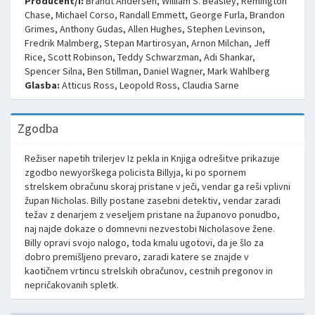
Producent/i:
Brandt Andersen
,
William S. Beasley
,
Remington
Chase
,
Michael Corso
,
Randall Emmett
,
George Furla
,
Brandon
Grimes
,
Anthony Gudas
,
Allen Hughes
,
Stephen Levinson
,
Fredrik Malmberg
,
Stepan Martirosyan
,
Arnon Milchan
,
Jeff
Rice
,
Scott Robinson
,
Teddy Schwarzman
,
Adi Shankar
,
Spencer Silna
,
Ben Stillman
,
Daniel Wagner
,
Mark Wahlberg
Glasba:
Atticus Ross
,
Leopold Ross
,
Claudia Sarne
Zgodba
Režiser napetih trilerjev Iz pekla in Knjiga odrešitve prikazuje
zgodbo newyorškega policista Billyja, ki po spornem
strelskem obračunu skoraj pristane v ječi, vendar ga reši vplivni
župan Nicholas. Billy postane zasebni detektiv, vendar zaradi
težav z denarjem z veseljem pristane na županovo ponudbo,
naj najde dokaze o domnevni nezvestobi Nicholasove žene.
Billy opravi svojo nalogo, toda kmalu ugotovi, da je šlo za
dobro premišljeno prevaro, zaradi katere se znajde v
kaotičnem vrtincu strelskih obračunov, cestnih pregonov in
nepričakovanih spletk.