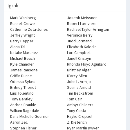
Igralci
Mark Wahlberg
Joseph Meissner
Russell Crowe
Robert Larriviere
Catherine Zeta-Jones
Rachael Taylor Arrington
Jeffrey Wright
Veronica Berry
Barry Pepper
Judd Lormand
Alona Tal
Elizabeth Kaledin
Natalie Martinez
Lori Campbell
Michael Beach
Janell Crispyn
Kyle Chandler
Rhonda Floyd Aguillard
James Ransone
Brittney Alger
Griffin Dunne
D'Arcy Allen
Odessa Sykes
John L. Armijo
Britney Theriot
Solima Arnold
Luis Tolentino
Tim Beckstrom
Tony Bentley
Tom Cain
Andrea Frankle
Ambyr Childers
William Ragsdale
Tony Costa
Dana Michelle Gourrier
Haylie Creppel
Aaron Zell
Z. Dieterich
Stephen Fisher
Ryan Martin Dwyer