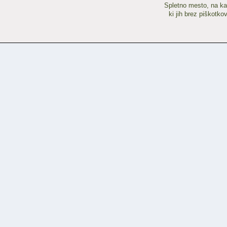
Spletno mesto, na kat
Filmski
svet
ki jih brez piškotk