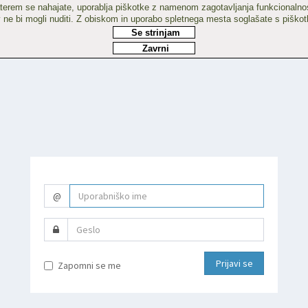
erem se nahajate, uporablja piškotke z namenom zagotavljanja funkcionalnosti
ov ne bi mogli nuditi. Z obiskom in uporabo spletnega mesta soglašate s piškot
Se strinjam
Zavrni
@
Prijavi se
Zapomni se me